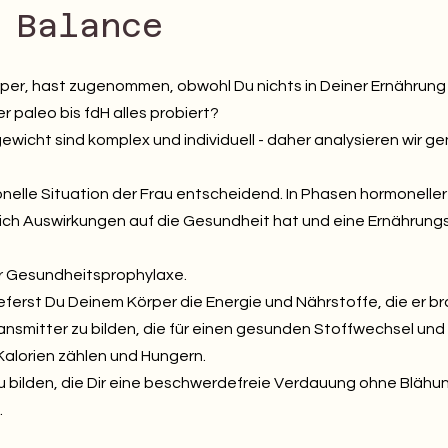
 Balance
rper, hast zugenommen, obwohl Du nichts in Deiner Ernährung 
 paleo bis fdH alles probiert?
wicht sind komplex und individuell - daher analysieren wir g
elle Situation der Frau entscheidend. In Phasen hormoneller
ich Auswirkungen auf die Gesundheit hat und eine Ernährung
der Gesundheitsprophylaxe.
eferst Du Deinem Körper die Energie und Nährstoffe, die er b
smitter zu bilden, die für einen gesunden Stoffwechsel und
Kalorien zählen und Hungern.
bilden, die Dir eine beschwerdefreie Verdauung ohne Blähun
n.